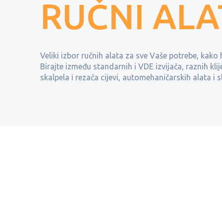
RUČNI ALA
Veliki izbor ručnih alata za sve Vaše potrebe, kako 
Birajte između standarnih i VDE izvijača, raznih klij
skalpela i rezača cijevi, automehaničarskih alata i sl
KLIJEŠTA I
ČEKIĆI
ČETKE
K
SJEĆICE