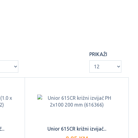
OSTALI RUČNI
ALATI
PRIKAŽI
...
Unior 615CR križni izvijač...