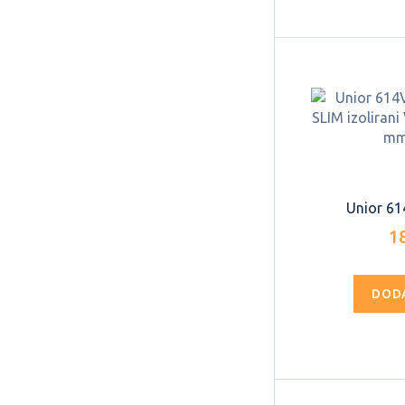
Unior 614
1
DOD