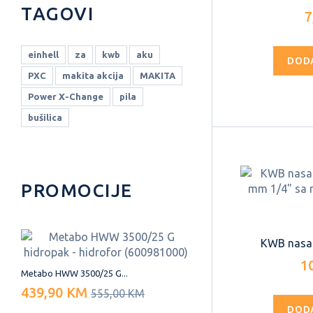
TAGOVI
7
einhell
za
kwb
aku
DOD
PXC
makita akcija
MAKITA
Power X-Change
pila
bušilica
PROMOCIJE
KWB nasadn
1
Metabo HWW 3500/25 G...
439,90 KM
555,00 KM
DOD