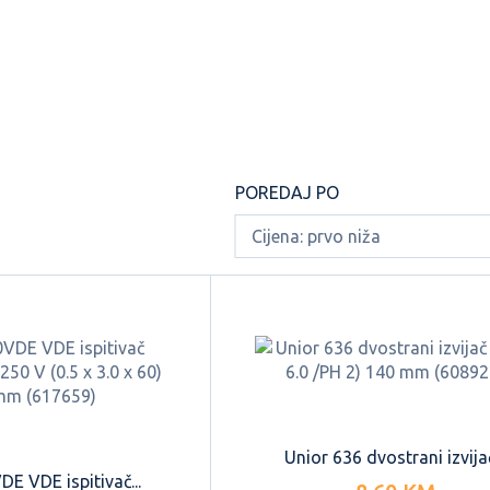
SETOVI RUČNIH
ALATI I PRIBOR
JE
ŠKARE - MAKAZE
ALATA I...
ZA BICIKLE
POREDAJ PO
Unior 636 dvostrani izvijač
E VDE ispitivač...