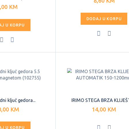
8,60 KM
,00 KM
DODAJ U KORPU
AJ U KORPU
i ključ gedora...
IRIMO STEGA BRZA KLIJEŠT
0,00 KM
14,00 KM
AJ U KORPU