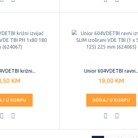
VDETBI križni...
Unior 604VDETBI ravni..
8,50 KM
19,00 KM
AJ U KORPU
DODAJ U KORPU