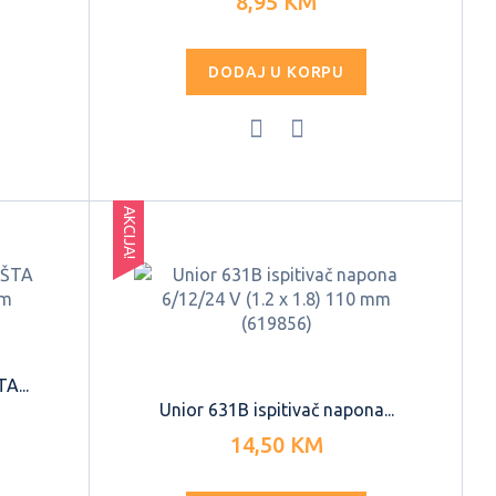
8,95 KM
DODAJ U KORPU
AKCIJA!
A...
Unior 631B ispitivač napona...
14,50 KM