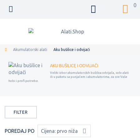
0
Akumulatorski alati
Aku bušilice i odvijači
AKU BUŠILICE I ODVIJAČI
Veliki izbor akumulatorskih bušilica odvijača, solo alati
ili u paketu sa punjačem i akumulatorima, za sve Vaše
hobi i profi potrebe.
FILTER
POREDAJ PO
Cijena: prvo niža