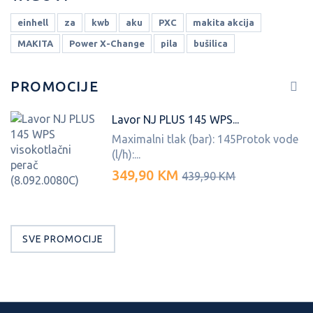
einhell
za
kwb
aku
PXC
makita akcija
MAKITA
Power X-Change
pila
bušilica
PROMOCIJE
Lavor NJ PLUS 145 WPS...
Maximalni tlak (bar): 145Protok vode
(l/h):...
349,90 KM
439,90 KM
SVE PROMOCIJE