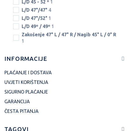
L/D 45 - 52 º
1
L/D 47°/47°
4
L/D 47°/52°
1
L/D 49º / 49º
1
Zakošenje 47° L / 47° R / Nagib 45° L / 0° R
1
INFORMACIJE
PLAĆANJE I DOSTAVA
UVJETI KORIŠTENJA
SIGURNO PLAĆANJE
GARANCIJA
ČESTA PITANJA
TAGOVI