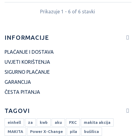
Prikazuje 1 - 6 of 6 stavki
INFORMACIJE
PLAĆANJE I DOSTAVA
UVJETI KORIŠTENJA
SIGURNO PLAĆANJE
GARANCIJA
ČESTA PITANJA
TAGOVI
einhell
za
kwb
aku
PXC
makita akcija
MAKITA
Power X-Change
pila
bušilica