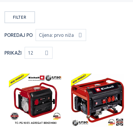
FILTER
POREDAJ PO
Cijena: prvo niža
PRIKAŽI
12