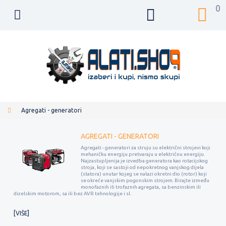
0
Agregati - generatori
AGREGATI - GENERATORI
Agregati - generatori za struju su električni strojevi koji
mehaničku energiju pretvaraju u električnu energiju.
Najzastupljenija je izvedba generatora kao rotacijskog
stroja, koji se sastoji od nepokretnog vanjskog dijela
(statora) unutar kojeg se nalazi okretni dio (rotor) koji
se okreće vanjskim pogonskim strojem. Birajte između
monofaznih ili trofaznih agregata, sa benzinskim ili
dizelskim motorom, sa ili bez AVR tehnologije i sl.
VIŠE