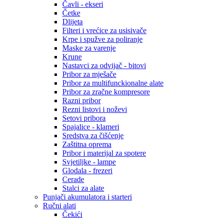
Čavli - ekseri
Četke
Dlijeta
Filteri i vrećice za usisivače
Krpe i spužve za poliranje
Maske za varenje
Krune
Nastavci za odvijač - bitovi
Pribor za mješače
Pribor za multifunckionalne alate
Pribor za zračne kompresore
Razni pribor
Rezni listovi i noževi
Setovi pribora
Spajalice - klameri
Sredstva za čišćenje
Zaštitna oprema
Pribor i materijal za spotere
Svjetiljke - lampe
Glodala - frezeri
Cerade
Stalci za alate
Punjači akumulatora i starteri
Ručni alati
Čekići