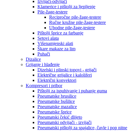
Izvijači-odvijači
Klamerice i pištolji za ljepljenje
Pile-žage-testere
Recipročne pile-žage-testere
Ručne kružne pile-žage-testere
Ubodne pile-žage-testere
Pištolji šprice za farbanje
Setovi alata
Višenamjenski alati
Škare makaze za lim
Puhači
Dizalice
Grijanje i hlađenje
Dizelski i plinski topovi - grijači
Električne grijalice i kaloliferi
Električni konvektori
Kompresori i pribor
Pištolji za ispuhivanje i puhanje guma
Pneumatske brusilice
Pneumatske bušilice
Pneumatske mazalice
Pneumatske šprice
Pneumatski čekić dlijeto
Pneumatski odvijači - izvijači
Pneumatski pištolji za spajalice, čavle i pop nitne