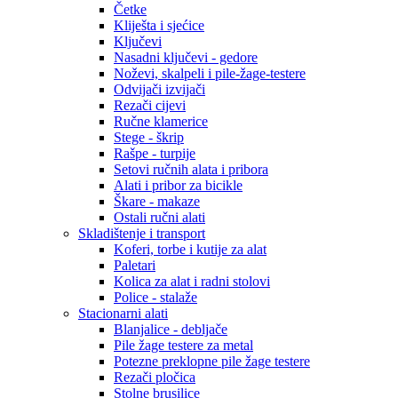
Četke
Kliješta i sjećice
Ključevi
Nasadni ključevi - gedore
Noževi, skalpeli i pile-žage-testere
Odvijači izvijači
Rezači cijevi
Ručne klamerice
Stege - škrip
Rašpe - turpije
Setovi ručnih alata i pribora
Alati i pribor za bicikle
Škare - makaze
Ostali ručni alati
Skladištenje i transport
Koferi, torbe i kutije za alat
Paletari
Kolica za alat i radni stolovi
Police - stalaže
Stacionarni alati
Blanjalice - debljače
Pile žage testere za metal
Potezne preklopne pile žage testere
Rezači pločica
Stolne brusilice