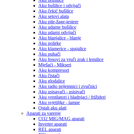
Aku brusilice
Aku bušilice i odvijači
Aku čekić bušilice
Aku setovi alata
Aku pile-žage-testere
Aku udarne bušilice
Aku udarni odvijači
Aku blanjalice - blanje
Aku polirke
Aku klamerice - spajalice
Aku puhači
Aku fenovi za vruči zrak i lemilice
Mješaći - Mikseri
Aku kompresori
Aku čistači
Aku glodalice
Aku radio prijemnici i zvučnici
Aku usisavači - usisivači
Aku ventilatori i hladnjaci / frižideri
Aku svjetiljke - lampe
Ostali aku alati
Aparati za varenje
CO2 MIG/MAG aparati
Inverter aparati
REL aparati