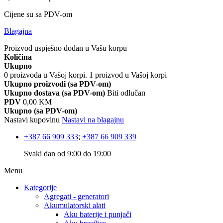
Cijene su sa PDV-om
Blagajna
Proizvod uspješno dodan u Vašu korpu
Količina
Ukupno
0
proizvoda u Vašoj korpi.
1 proizvod u Vašoj korpi
Ukupno proizvodi (sa PDV-om)
Ukupno dostava (sa PDV-om)
Biti odlučan
PDV
0,00 KM
Ukupno (sa PDV-om)
Nastavi kupovinu
Nastavi na blagajnu
+387 66 909 333
;
+387 66 909 339
Svaki dan od 9:00 do 19:00
Menu
Kategorije
Agregati - generatori
Akumulatorski alati
Aku baterije i punjači