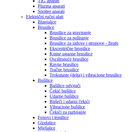
TIG aparati
Plazma aparati
Spotter aparati
Električni ručni alati
Blanjalice
Brusilice
Brusilice za graviranje
Brusilice za poliranje
Brusilice za zidove i stropove - žirafe
Ekscentrične brusilice
Kutne ugaone brusilice
Oscilirajuće brusilice
Ravne brusilice
Tračne brusilice
Trokutaste (delta) i vibracione brusilice
Bušilice
Bušilice odvijači
Čekić bušilice
Udarne bušilice
Bušeči i udarni čekići
Vibracione bušilice
Čekići za razbijanje
Fenovi i lemilice
Glodalice
Mješalice