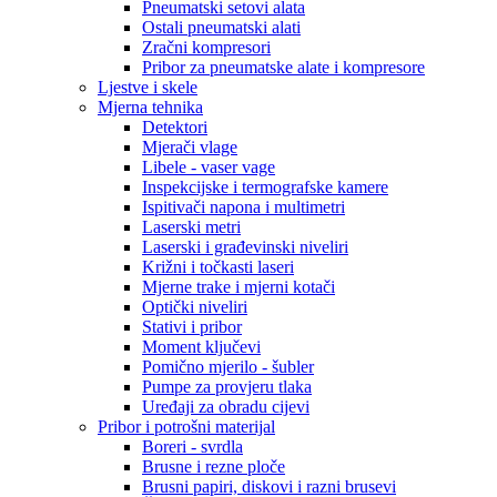
Pneumatski setovi alata
Ostali pneumatski alati
Zračni kompresori
Pribor za pneumatske alate i kompresore
Ljestve i skele
Mjerna tehnika
Detektori
Mjerači vlage
Libele - vaser vage
Inspekcijske i termografske kamere
Ispitivači napona i multimetri
Laserski metri
Laserski i građevinski niveliri
Križni i točkasti laseri
Mjerne trake i mjerni kotači
Optički niveliri
Stativi i pribor
Moment ključevi
Pomično mjerilo - šubler
Pumpe za provjeru tlaka
Uređaji za obradu cijevi
Pribor i potrošni materijal
Boreri - svrdla
Brusne i rezne ploče
Brusni papiri, diskovi i razni brusevi