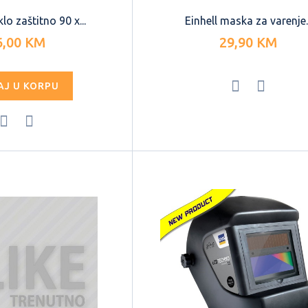
lo zaštitno 90 x...
Einhell maska za varenje..
6,00 KM
29,90 KM
AJ U KORPU