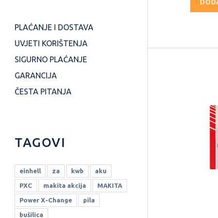
DOD
PLAĆANJE I DOSTAVA
UVJETI KORIŠTENJA
SIGURNO PLAĆANJE
GARANCIJA
ČESTA PITANJA
TAGOVI
einhell
za
kwb
aku
PXC
makita akcija
MAKITA
Power X-Change
pila
bušilica