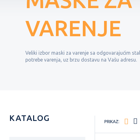
MASKE ZA
VARENJE
Veliki izbor maski za varenje sa odgovarajućim stak
potrebe varenja, uz brzu dostavu na Vašu adresu.
KATALOG
PRIKAZ: