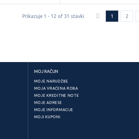
Prikazuje 1 - 12 of 31 stavki
1
2
MOJ RAČUN
MOJE NARUDŽBE
MOJA VRAĆENA ROBA
MOJE KREDITNE NOTE
MOJE ADRESE
MOJE INFORMACIJE
MOJI KUPONI