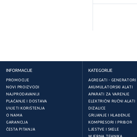
INFORMACIJE
KATEGORIJE
PROMOCIJE
AGREGATI - GENERATORI
NOVI PROIZVODI
AKUMULATORSKI ALATI
NAJPRODAVANIJI
APARATI ZA VARENJE
PLAĆANJE I DOSTAVA
ELEKTRIČNI RUČNI ALATI
UVJETI KORIŠTENJA
DIZALICE
O NAMA
GRIJANJE I HLAĐENJE
GARANCIJA
KOMPRESORI I PRIBOR
ČESTA PITANJA
LJESTVE I SKELE
MJERNA TEHNIKA