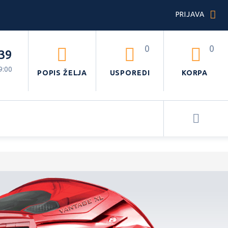
PRIJAVA
0
0
39
9:00
POPIS ŽELJA
USPOREDI
KORPA
I