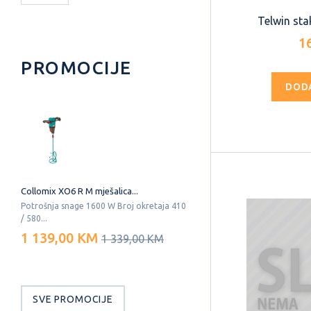
Telwin stak
1
PROMOCIJE
DOD
Collomix XO6 R M mješalica...
Potrošnja snage 1600 W Broj okretaja 410
/ 580...
1 139,00 KM
1 339,00 KM
SVE PROMOCIJE