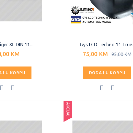
iger XL DIN 11...
Gys LCD Techno 11 True..
0,00 KM
75,00 KM
95,00 KM
AJ U KORPU
DODAJ U KORPU
AKCIJA!