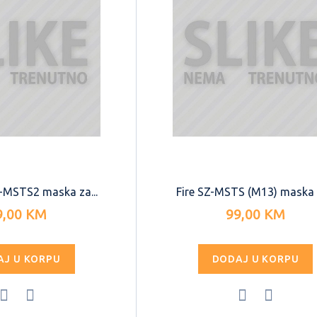
Z-MSTS2 maska za...
Fire SZ-MSTS (M13) maska z
9,00 KM
99,00 KM
AJ U KORPU
DODAJ U KORPU