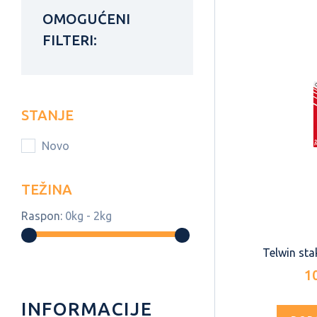
OMOGUĆENI
FILTERI:
STANJE
Novo
TEŽINA
Raspon:
0kg - 2kg
Telwin stak
1
INFORMACIJE