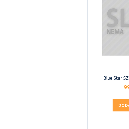
Blue Star S
9
DOD