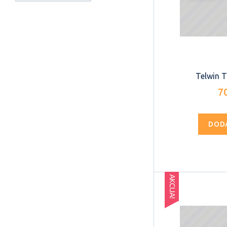
Telwin T
7
DOD
AKCIJA!