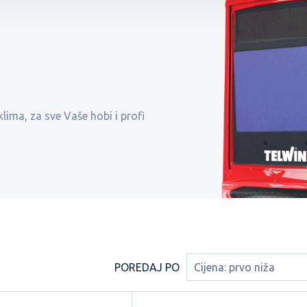
lima, za sve Vaše hobi i profi
POREDAJ PO
Cijena: prvo niža