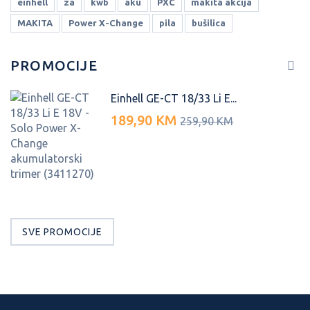
einhell
za
kwb
aku
PXC
makita akcija
MAKITA
Power X-Change
pila
bušilica
PROMOCIJE
Einhell GE-CT 18/33 Li E...
189,90 KM
259,90 KM
SVE PROMOCIJE