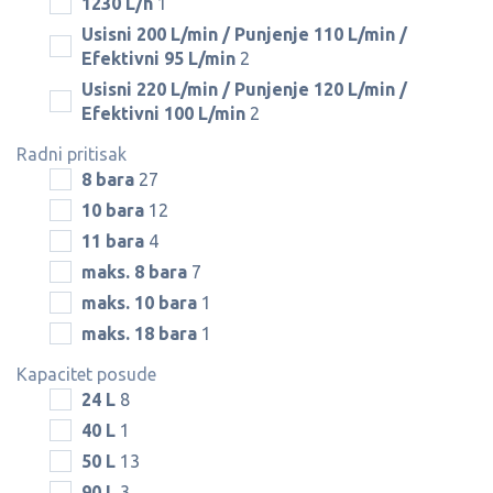
1230 L/h
1
Usisni 200 L/min / Punjenje 110 L/min /
Efektivni 95 L/min
2
Usisni 220 L/min / Punjenje 120 L/min /
Efektivni 100 L/min
2
Radni pritisak
8 bara
27
10 bara
12
11 bara
4
maks. 8 bara
7
maks. 10 bara
1
maks. 18 bara
1
Kapacitet posude
24 L
8
40 L
1
50 L
13
90 L
3