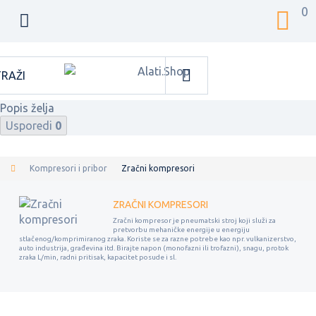
0
Popis želja
Usporedi
0
Kompresori i pribor
Zračni kompresori
ZRAČNI KOMPRESORI
Zračni kompresor je pneumatski stroj koji služi za
pretvorbu mehaničke energije u energiju
stlačenog/komprimiranog zraka. Koriste se za razne potrebe kao npr. vulkanizerstvo,
auto industrija, građevina itd. Birajte napon (monofazni ili trofazni), snagu, protok
zraka L/min, radni pritisak, kapacitet posude i sl.