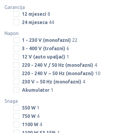
Garancija
12 mjeseci
8
24 mjeseca
44
Napon
1 - 230 V (monofazni)
22
3 - 400 V (trofazni)
6
12 V (auto upaljač)
1
220 - 240 V / 50 Hz (monofazni)
4
220 - 240 V ~ 50 Hz (monofazni)
10
230 V ~ 50 Hz (monofazni)
4
Akumulator
1
Snaga
550 W
1
750 W
4
1100 W
4
1100 W S3 15%
1