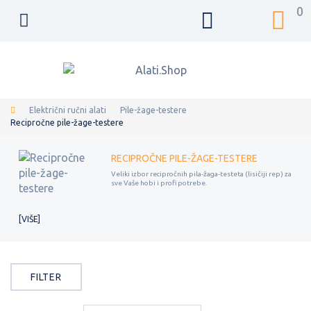
0
Električni ručni alati
Pile-žage-testere
Recipročne pile-žage-testere
RECIPROČNE PILE-ŽAGE-TESTERE
Veliki izbor recipročnih pila-žaga-testeta (lisičiji rep) za
sve Vaše hobi i profi potrebe.
VIŠE
FILTER