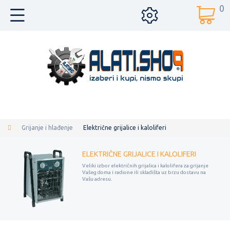
0
Grijanje i hlađenje
Električne grijalice i kaloliferi
ELEKTRIČNE GRIJALICE I KALOLIFERI
Veliki izbor električnih grijalica i kalolifera za grijanje
Vašeg doma i radione ili skladišta uz brzu dostavu na
Vašu adresu.