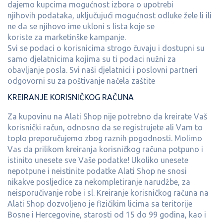
dajemo kupcima mogućnost izbora o upotrebi
njihovih podataka, uključujući mogućnost odluke žele li ili
ne da se njihovo ime ukloni s lista koje se
koriste za marketinške kampanje.
Svi se podaci o korisnicima strogo čuvaju i dostupni su
samo djelatnicima kojima su ti podaci nužni za
obavljanje posla. Svi naši djelatnici i poslovni partneri
odgovorni su za poštivanje načela zaštite
KREIRANJE KORISNIČKOG RAČUNA
Za kupovinu na Alati Shop nije potrebno da kreirate Vaš
korisnički račun, odnosno da se registrujete ali Vam to
toplo preporučujemo zbog raznih pogodnosti. Molimo
Vas da prilikom kreiranja korisničkog računa potpuno i
istinito unesete sve Vaše podatke! Ukoliko unesete
nepotpune i neistinite podatke Alati Shop ne snosi
nikakve posljedice za nekompletiranje narudžbe, za
neisporučivanje robe i sl. Kreiranje korisničkog računa na
Alati Shop dozvoljeno je fizičikim licima sa teritorije
Bosne i Hercegovine, starosti od 15 do 99 godina, kao i