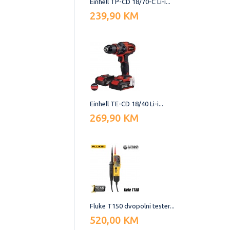
Einhell TP-CD 18/70-C Li-i...
239,90 KM
Einhell TE-CD 18/40 Li-i...
269,90 KM
Fluke T150 dvopolni tester...
520,00 KM