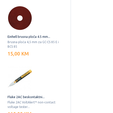
Einhell brusna ploča 4.5 mm...
Brusna ploča 4,5 mm za GC-CS 85 E i
BCS 85
15,00 KM
Fluke 2AC beskontaktni...
Fluke 2AC VoltAlert™ non-contact
voltage tester...