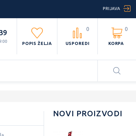
PRIJAVA
0
0
39
9:00
POPIS ŽELJA
USPOREDI
KORPA
I
NOVI PROIZVODI
la.