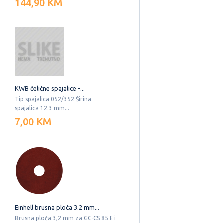
144,90 KM
KWB čelične spajalice -...
Tip spajalica 052/352 Širina
spajalica 12.3 mm...
7,00 KM
Einhell brusna ploča 3.2 mm...
Brusna ploča 3,2 mm za GC-CS 85 E i