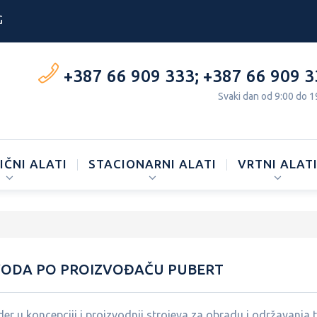
G
+387 66 909 333
;
+387 66 909 3
Svaki dan od 9:00 do 1
IČNI ALATI
STACIONARNI ALATI
VRTNI ALAT
VODA PO PROIZVOĐAČU PUBERT
lider u koncepciji i proizvodnji strojeva za obradu i održavanja t