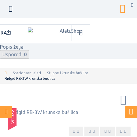
0
Popis želja
Usporedi
0
Stacionarni alati
Stupne i krunske bušilice
Ridgid RB-3W krunska bušilica
AKCIJA!