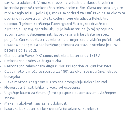
savršenu udobnost.
Visina se može individualno prilagoditi veličini
korisnika pomoću beskonačno teleskopske ručke.
Glava motora, koja se
može naginjati u 3 položaja, može se rotirati za 180° tako da se okomite
površine i rubovi travnjaka također mogu obrađivati ​​fleksibilno i
udobno.
Tijekom korištenja Flowerguard štiti biljke i drveće od
oštećenja.
Opseg isporuke uključuje kalem strune (5 m) s potpuno
automatskim uvlačenjem niti.
Isporuka se vrši bez baterije i bez
punjača.
Oni su dostupni zasebno, na primjer kao praktični početni set
Power X-Change.
Za rad bežičnog trimera za travu potrebna je 1 PXC
baterija od 18 volti.
Član obitelji Power X-Change, potrebna baterija od 1x18V
Beskonačno podesiva druga ručka
Beskonačno teleskopska duga ručka: Prilagodba veličini korisnika
Glava motora može se rotirati za 180°: za okomite površine/rubove
travnjaka
Glava motora s nagibom u 3 smjera omogućuje fleksibilan rad
Flowerguard - štiti biljke i drveće od oštećenja
Uključuje kalem za strunu (5 m) s potpuno automatskim uvlačenjem
strune
Mekani rukohvat - savršena udobnost
Isporuka bez baterije i bez punjača (prodaje se zasebno)