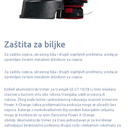
Zaštita za biljke
Za zaštitu cvijeća, ukrasnog bilja i drugih osjetljivih predmeta, uređaj je
opremljen čvrstim metalnim štitnikom za cvijeće.
Za zaštitu cvijeća, ukrasnog bilja i drugih osjetljivih predmeta, uređaj je
opremljen čvrstim metalnim štitnikom za cvijeće.
Einhell akumulatorski trimer za travnjak GE-CT 18/28 Li-Solo svladava
izazove u kućnom vrtu oko rubova travnjaka, uskih prostora ili
rubova.
Zbog male težine i jednostavnog rukovanja snažnim trimerom
Power X-Change, takva problematična područja mogu se obraditi bez
napora.
Baterije s visokokvalitetnim litij-ionskim baterijskim ćelijama
mogu se kombinirati sa svim članovima Power X-Change
obitelji.
Akumulatorski trimer za travu jednostavan je za korištenje
zahvaljujući beskonačno podesivoj drugoj ručki i mekanom rukohvatu za